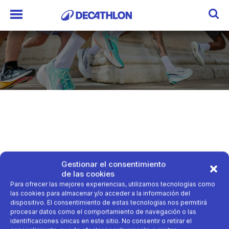
Gestionar el consentimiento
de las cookies
Para ofrecer las mejores experiencias, utilizamos tecnologías como
las cookies para almacenar y/o acceder a la información del
dispositivo. El consentimiento de estas tecnologías nos permitirá
procesar datos como el comportamiento de navegación o las
identificaciones únicas en este sitio. No consentir o retirar el