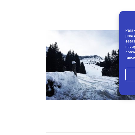
Para 
para 
estas
naveg
conse
funci