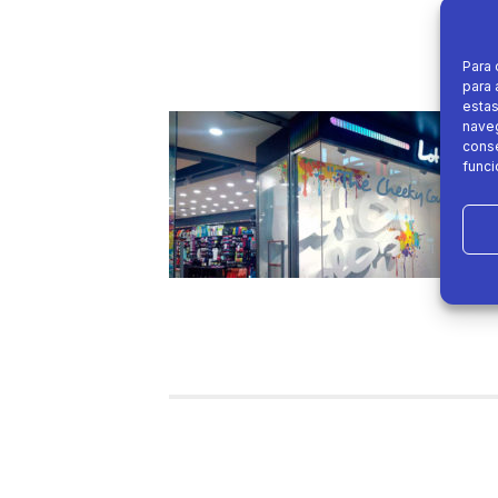
Para 
para 
estas
naveg
conse
funci