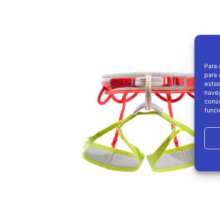
Para 
para 
estas
naveg
conse
funci