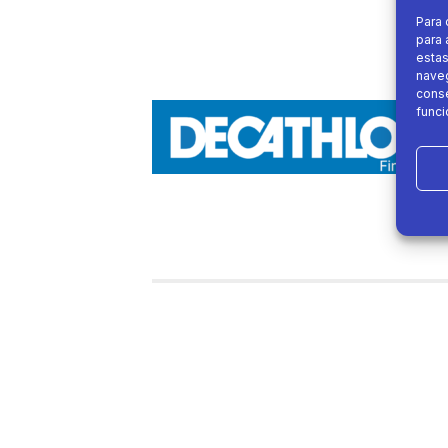
Para 
para 
estas
naveg
conse
funci