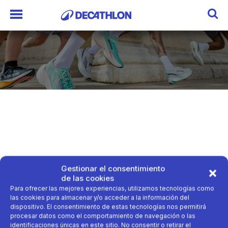
Gestionar el consentimiento
de las cookies
Para ofrecer las mejores experiencias, utilizamos tecnologías como
las cookies para almacenar y/o acceder a la información del
dispositivo. El consentimiento de estas tecnologías nos permitirá
procesar datos como el comportamiento de navegación o las
identificaciones únicas en este sitio. No consentir o retirar el