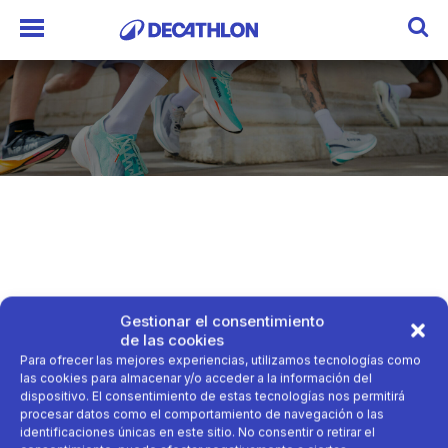
Gestionar el consentimiento
de las cookies
Para ofrecer las mejores experiencias, utilizamos tecnologías como
las cookies para almacenar y/o acceder a la información del
dispositivo. El consentimiento de estas tecnologías nos permitirá
procesar datos como el comportamiento de navegación o las
identificaciones únicas en este sitio. No consentir o retirar el