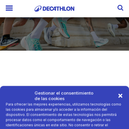
Gestionar el consentimiento
de las cookies
Para ofrecer las mejores experiencias, utilizamos tecnologías como
las cookies para almacenar y/o acceder a la información del
dispositivo. El consentimiento de estas tecnologías nos permitirá
procesar datos como el comportamiento de navegación o las
identificaciones únicas en este sitio. No consentir o retirar el