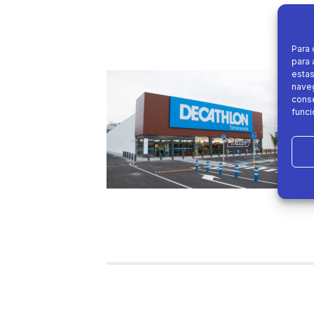
Para 
para 
estas
naveg
conse
funci