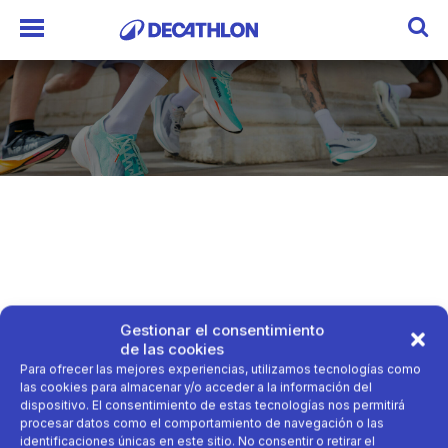
Gestionar el consentimiento
de las cookies
Para ofrecer las mejores experiencias, utilizamos tecnologías como
las cookies para almacenar y/o acceder a la información del
dispositivo. El consentimiento de estas tecnologías nos permitirá
procesar datos como el comportamiento de navegación o las
identificaciones únicas en este sitio. No consentir o retirar el