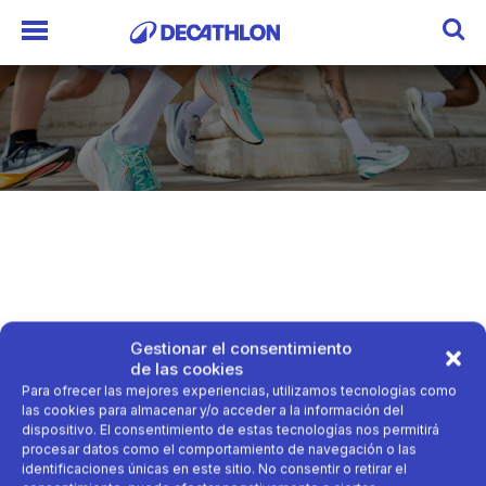
Gestionar el consentimiento
imagenes
de las cookies
Para ofrecer las mejores experiencias, utilizamos tecnologías como
las cookies para almacenar y/o acceder a la información del
dispositivo. El consentimiento de estas tecnologías nos permitirá
procesar datos como el comportamiento de navegación o las
identificaciones únicas en este sitio. No consentir o retirar el