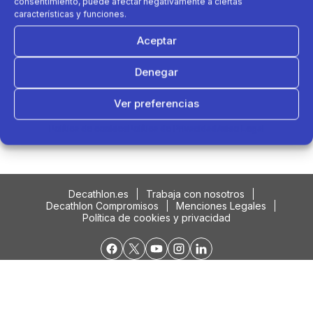
consentimiento, puede afectar negativamente a ciertas
características y funciones.
Aceptar
Denegar
Ver preferencias
Podría interesarte....
Política de cookies
Política de Privacidad
Aviso Legal
Decathlon.es
Trabaja con nosotros
Decathlon Compromisos
Menciones Legales
Política de cookies y privacidad