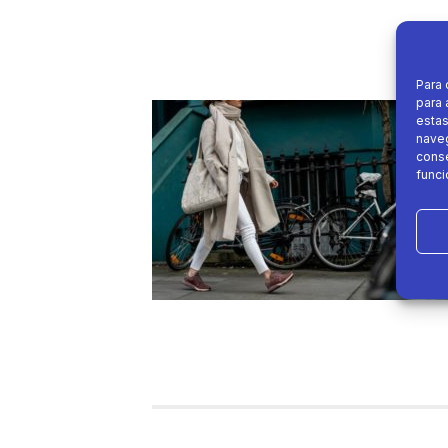
Para 
para 
estas
naveg
conse
funci