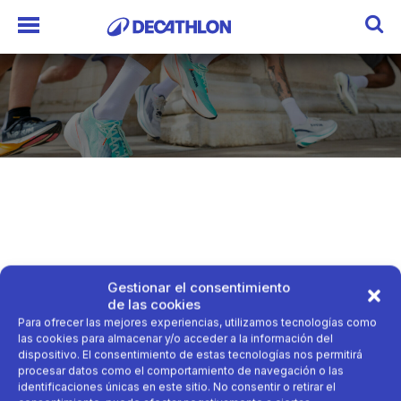
Gestionar el consentimiento
de las cookies
Para ofrecer las mejores experiencias, utilizamos tecnologías como
las cookies para almacenar y/o acceder a la información del
dispositivo. El consentimiento de estas tecnologías nos permitirá
procesar datos como el comportamiento de navegación o las
identificaciones únicas en este sitio. No consentir o retirar el