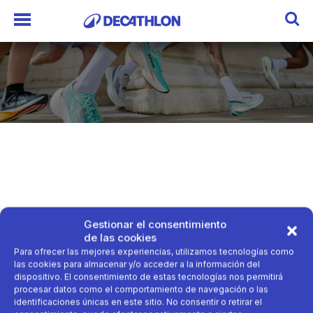
Gestionar el consentimiento
de las cookies
Para ofrecer las mejores experiencias, utilizamos tecnologías como
las cookies para almacenar y/o acceder a la información del
dispositivo. El consentimiento de estas tecnologías nos permitirá
procesar datos como el comportamiento de navegación o las
identificaciones únicas en este sitio. No consentir o retirar el