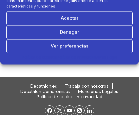
consentimiento, puede afectar negativamente a ciertas
características y funciones.
Aceptar
Denegar
Ver preferencias
Podría interesarte....
Política de cookies
Política de Privacidad
Aviso Legal
Decathlon.es
Trabaja con nosotros
Decathlon Compromisos
Menciones Legales
Política de cookies y privacidad