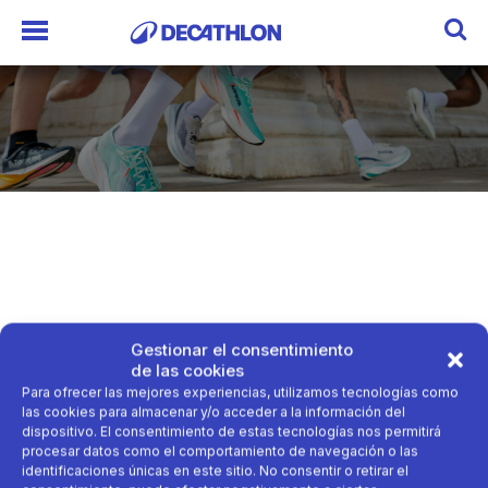
Gestionar el consentimiento
Tokyo
de las cookies
Para ofrecer las mejores experiencias, utilizamos tecnologías como
las cookies para almacenar y/o acceder a la información del
dispositivo. El consentimiento de estas tecnologías nos permitirá
procesar datos como el comportamiento de navegación o las
identificaciones únicas en este sitio. No consentir o retirar el