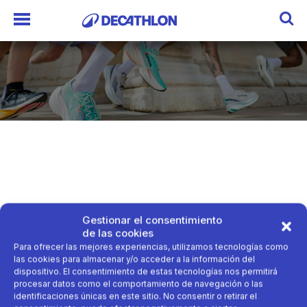
Gestionar el consentimiento
de las cookies
Para ofrecer las mejores experiencias, utilizamos tecnologías como
las cookies para almacenar y/o acceder a la información del
dispositivo. El consentimiento de estas tecnologías nos permitirá
procesar datos como el comportamiento de navegación o las
identificaciones únicas en este sitio. No consentir o retirar el