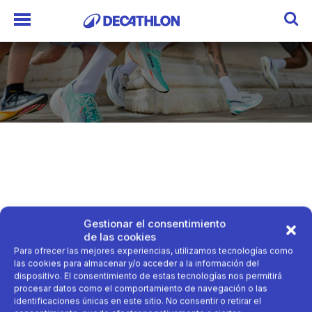
Gestionar el consentimiento
de las cookies
Para ofrecer las mejores experiencias, utilizamos tecnologías como
las cookies para almacenar y/o acceder a la información del
dispositivo. El consentimiento de estas tecnologías nos permitirá
procesar datos como el comportamiento de navegación o las
identificaciones únicas en este sitio. No consentir o retirar el