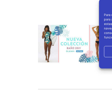
Para 
para 
estas
naveg
conse
funci