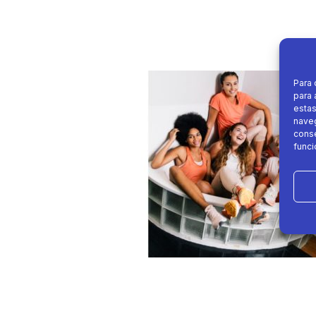
Para 
para 
estas
naveg
conse
funci