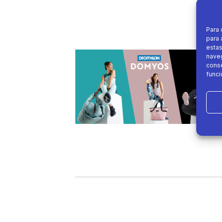
Para 
para 
estas
naveg
conse
funci