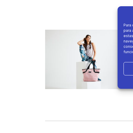
Para 
para 
estas
naveg
conse
funci