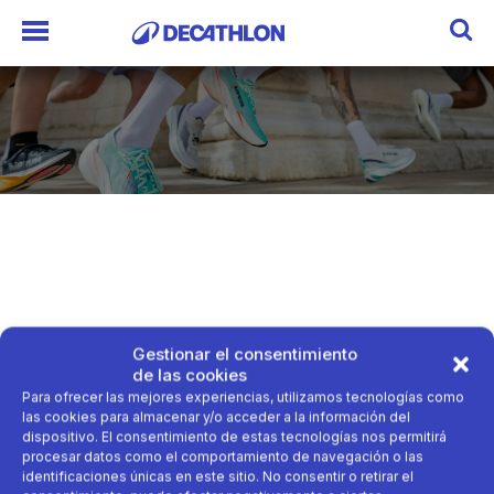
Gestionar el consentimiento
de las cookies
Para ofrecer las mejores experiencias, utilizamos tecnologías como
las cookies para almacenar y/o acceder a la información del
dispositivo. El consentimiento de estas tecnologías nos permitirá
procesar datos como el comportamiento de navegación o las
identificaciones únicas en este sitio. No consentir o retirar el