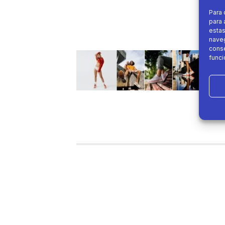
Para 
para 
estas
naveg
conse
funci