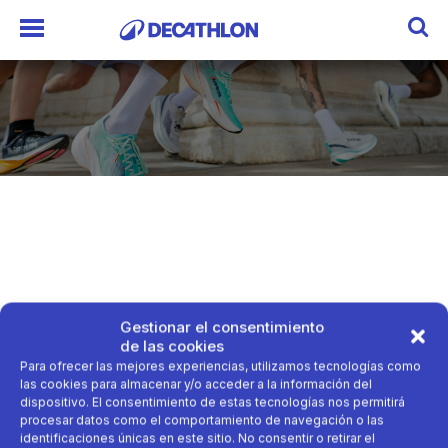
Gestionar el consentimiento
de las cookies
Para ofrecer las mejores experiencias, utilizamos tecnologías como
las cookies para almacenar y/o acceder a la información del
dispositivo. El consentimiento de estas tecnologías nos permitirá
procesar datos como el comportamiento de navegación o las
identificaciones únicas en este sitio. No consentir o retirar el