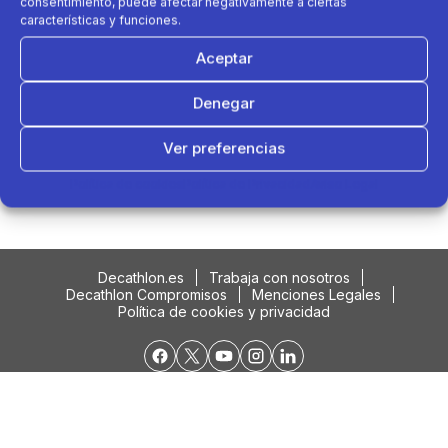
consentimiento, puede afectar negativamente a ciertas
características y funciones.
Aceptar
Denegar
Ver preferencias
Podría interesarte....
Política de cookies
Política de Privacidad
Aviso Legal
Decathlon.es
Trabaja con nosotros
Decathlon Compromisos
Menciones Legales
Política de cookies y privacidad