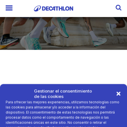
Gestionar el consentimiento
de las cookies
Para ofrecer las mejores experiencias, utilizamos tecnologías como
las cookies para almacenar y/o acceder a la información del
dispositivo. El consentimiento de estas tecnologías nos permitirá
procesar datos como el comportamiento de navegación o las
identificaciones únicas en este sitio. No consentir o retirar el