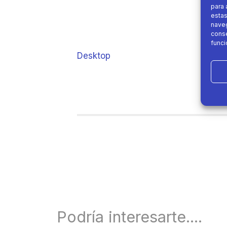
para 
estas
naveg
conse
funci
Desktop
Podría interesarte....