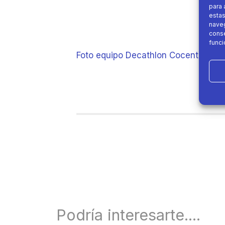
para 
estas
naveg
conse
funci
Foto equipo Decathlon Cocentaina
Podría interesarte....