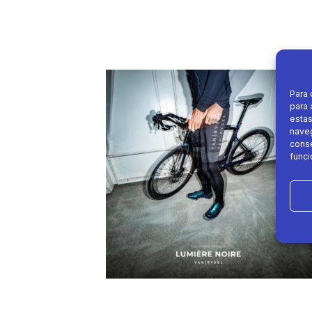
Para 
para 
estas
naveg
conse
funci