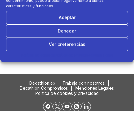
consentimiento, puede afectar negativamente a ciertas
características y funciones.
Aceptar
Denegar
Ver preferencias
Podría interesarte....
Política de cookies
Política de Privacidad
Aviso Legal
Decathlon.es
Trabaja con nosotros
Decathlon Compromisos
Menciones Legales
Política de cookies y privacidad