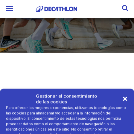
Gestionar el consentimiento
de las cookies
Para ofrecer las mejores experiencias, utilizamos tecnologías como
las cookies para almacenar y/o acceder a la información del
dispositivo. El consentimiento de estas tecnologías nos permitirá
procesar datos como el comportamiento de navegación o las
identificaciones únicas en este sitio. No consentir o retirar el