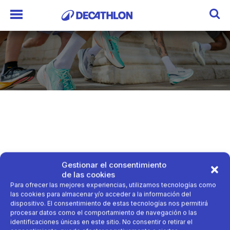
Gestionar el consentimiento
Domyos verano
de las cookies
Para ofrecer las mejores experiencias, utilizamos tecnologías como
las cookies para almacenar y/o acceder a la información del
dispositivo. El consentimiento de estas tecnologías nos permitirá
procesar datos como el comportamiento de navegación o las
identificaciones únicas en este sitio. No consentir o retirar el