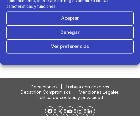
consentimiento, puede afectar negativamente a ciertas
características y funciones.
Aceptar
Denegar
Ver preferencias
Podría interesarte....
Política de cookies
Política de Privacidad
Aviso Legal
Decathlon.es
Trabaja con nosotros
Decathlon Compromisos
Menciones Legales
Política de cookies y privacidad