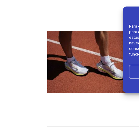
Para 
para 
estas
naveg
conse
funci