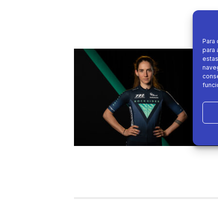
Para 
para 
estas
naveg
conse
funci