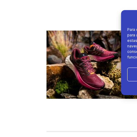
Para 
para 
estas
naveg
conse
funci