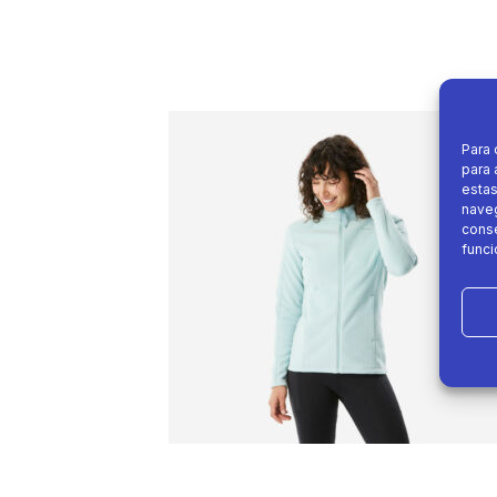
Para 
para 
estas
naveg
conse
funci