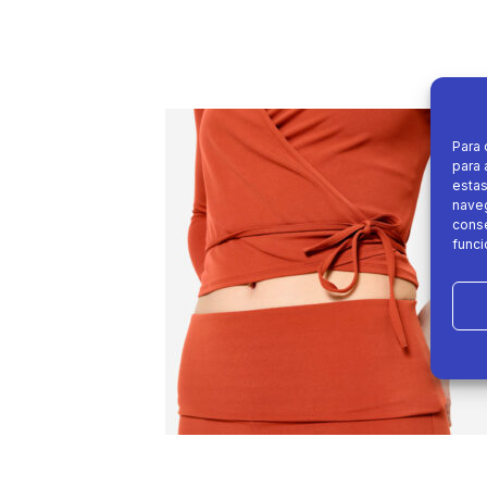
Para 
para 
estas
naveg
conse
funci