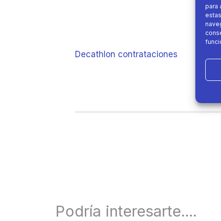
para 
estas
naveg
conse
funci
Decathlon contrataciones
Podría interesarte....