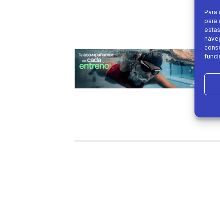
Para 
para 
estas
naveg
conse
funci