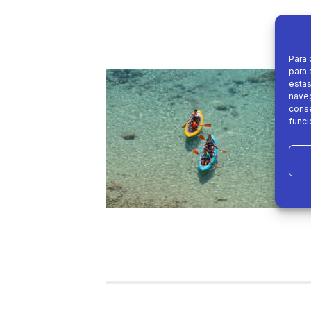
Para 
para 
estas
naveg
conse
funci