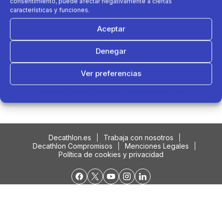
consentimiento, puede afectar negativamente a ciertas
características y funciones.
Aceptar
Denegar
Ver preferencias
Podría interesarte....
Política de cookies
Política de Privacidad
Aviso Legal
Decathlon.es
Trabaja con nosotros
Decathlon Compromisos
Menciones Legales
Política de cookies y privacidad