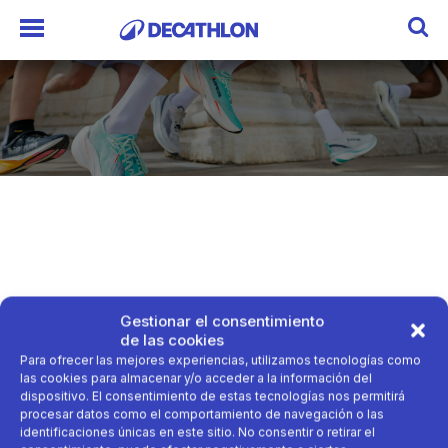
Gestionar el consentimiento
de las cookies
Para ofrecer las mejores experiencias, utilizamos tecnologías como
las cookies para almacenar y/o acceder a la información del
dispositivo. El consentimiento de estas tecnologías nos permitirá
procesar datos como el comportamiento de navegación o las
identificaciones únicas en este sitio. No consentir o retirar el