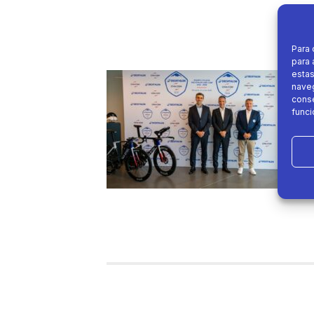
Para 
para 
estas
naveg
conse
funci