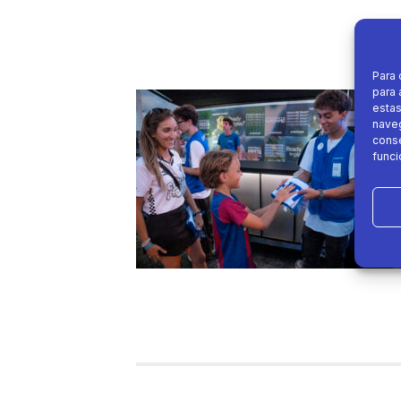
Para 
para 
estas
naveg
conse
funci