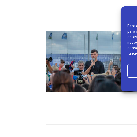
Para 
para 
estas
naveg
conse
funci