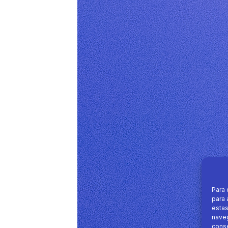
Para 
para 
estas
naveg
conse