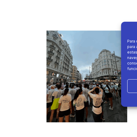
Para 
para 
estas
naveg
conse
funci