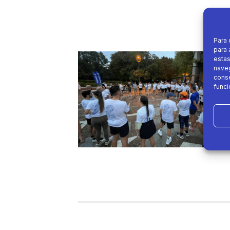
Para 
para 
estas
naveg
conse
funci