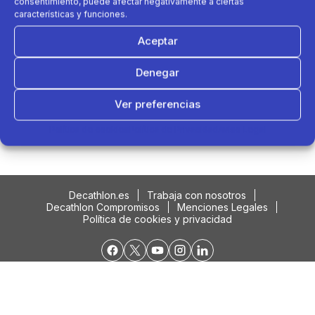
consentimiento, puede afectar negativamente a ciertas
características y funciones.
Aceptar
Denegar
Ver preferencias
Podría interesarte....
Política de cookies
Política de Privacidad
Aviso Legal
Decathlon.es
Trabaja con nosotros
Decathlon Compromisos
Menciones Legales
Política de cookies y privacidad