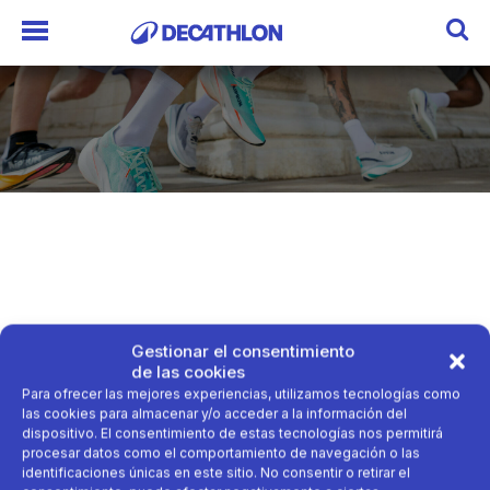
Gestionar el consentimiento
Recompra
de las cookies
Para ofrecer las mejores experiencias, utilizamos tecnologías como
las cookies para almacenar y/o acceder a la información del
dispositivo. El consentimiento de estas tecnologías nos permitirá
procesar datos como el comportamiento de navegación o las
identificaciones únicas en este sitio. No consentir o retirar el