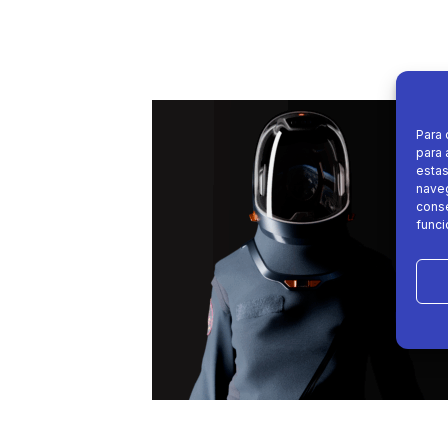
Para 
para 
estas
naveg
conse
funci